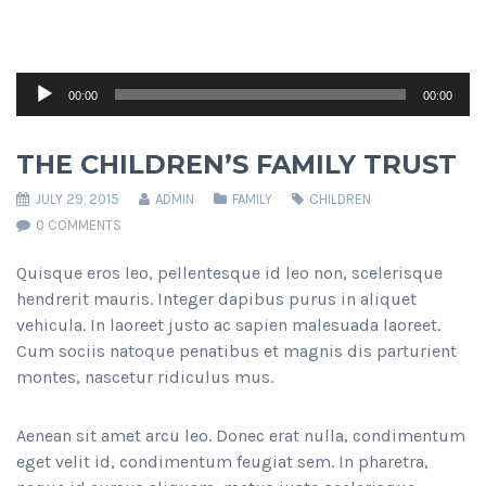
Audio
00:00
00:00
Player
THE CHILDREN’S FAMILY TRUST
JULY 29, 2015
ADMIN
FAMILY
CHILDREN
0 COMMENTS
Quisque eros leo, pellentesque id leo non, scelerisque
hendrerit mauris. Integer dapibus purus in aliquet
vehicula. In laoreet justo ac sapien malesuada laoreet.
Cum sociis natoque penatibus et magnis dis parturient
montes, nascetur ridiculus mus.
Aenean sit amet arcu leo. Donec erat nulla, condimentum
eget velit id, condimentum feugiat sem. In pharetra,