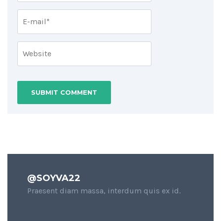
@SOYVA22
Praesent diam massa, interdum quis ex id.